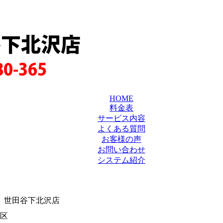
谷下北沢店
80-365
HOME
料金表
サービス内容
よくある質問
お客様の声
お問い合わせ
システム紹介
 世田谷下北沢店
区